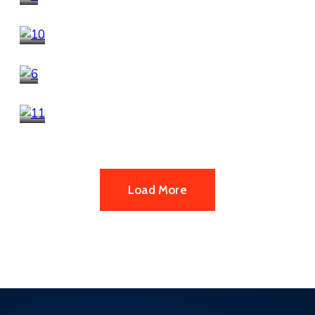
Public Places
Rome Art Museum
Business
,
Culture
Historical Buildings
Culture
Town of Rome
Load More