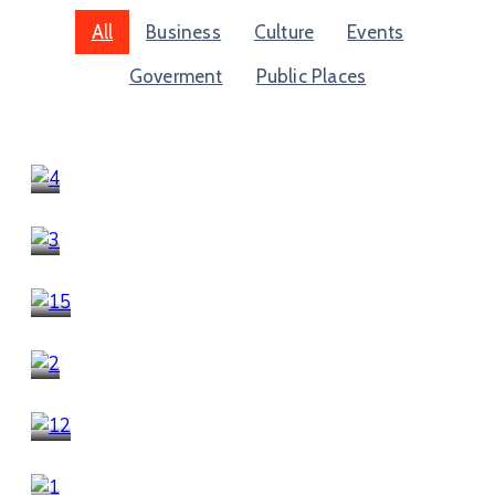
All
Business
Culture
Events
Goverment
Public Places
Business
Cinema Teatre
Business
,
Goverment
Melton Art Museum
Business
business portfolio
Culture
,
Events
Town of Maximonia
Goverment
Museum of New york
Business
Mayor of Arsonia