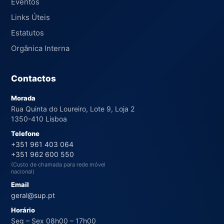
Eventos
Links Úteis
Estatutos
Orgânica Interna
Contactos
Morada
Rua Quinta do Loureiro, Lote 9, Loja 2
1350-410 Lisboa
Telefone
+351 961 403 064
+351 962 600 550
(Custo de chamada para rede móvel
nacional)
Email
geral@sup.pt
Horário
Seg – Sex 08h00 – 17h00